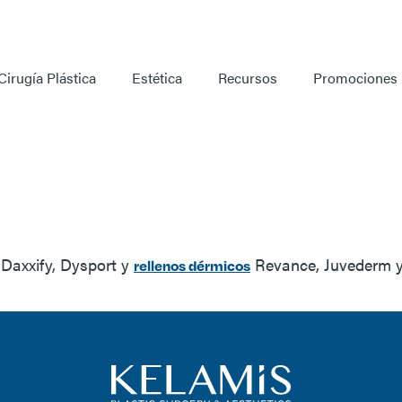
Cirugía Plástica
Estética
Recursos
Promociones
a profesional para el c
 dérmicos?
 Daxxify, Dysport y
Revance, Juvederm y
rellenos dérmicos