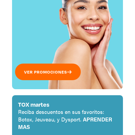
VER PROMOCIONES
TOX martes
Reciba descuentos en sus favoritos:
Botox, Jeuveau, y Dysport.
APRENDER
MAS