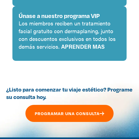
Únase a nuestro programa VIP
Los miembros reciben un tratamiento
facial gratuito con dermaplaning, junto
con descuentos exclusivos en todos los
demás servicios.
APRENDER MAS
¿Listo para comenzar tu viaje estético? Programe
su consulta hoy.
PROGRAMAR UNA CONSULTA