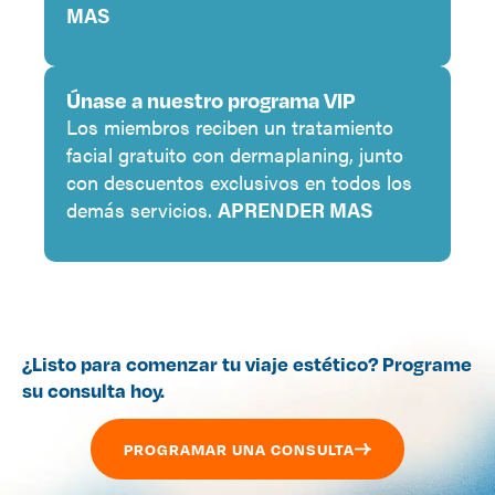
MAS
Únase a nuestro programa VIP
Los miembros reciben un tratamiento
facial gratuito con dermaplaning, junto
con descuentos exclusivos en todos los
demás servicios.
APRENDER MAS
¿Listo para comenzar tu viaje estético? Programe
su consulta hoy.
PROGRAMAR UNA CONSULTA