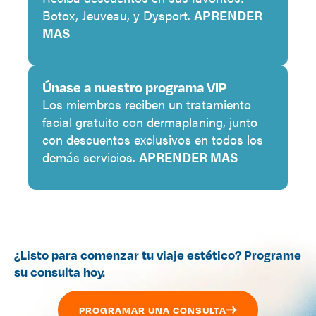
Botox, Jeuveau, y Dysport.
APRENDER
MAS
Únase a nuestro programa VIP
Los miembros reciben un tratamiento
facial gratuito con dermaplaning, junto
con descuentos exclusivos en todos los
demás servicios.
APRENDER MAS
¿Listo para comenzar tu viaje estético? Programe
su consulta hoy.
PROGRAMAR UNA CONSULTA